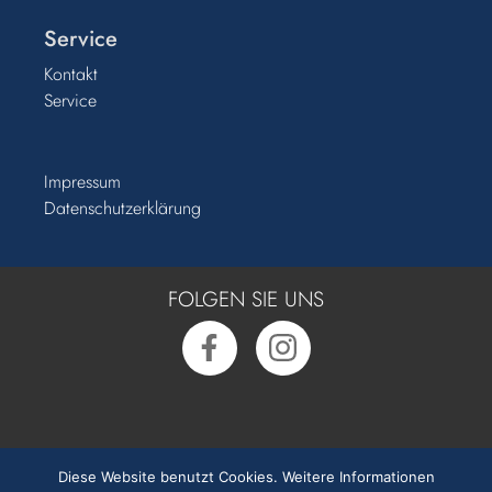
Service
Kontakt
Service
Impressum
Datenschutzerklärung
FOLGEN SIE UNS
Rufen Sie uns an:
0391 50 54 55 0
Diese Website benutzt Cookies.
Weitere Informationen