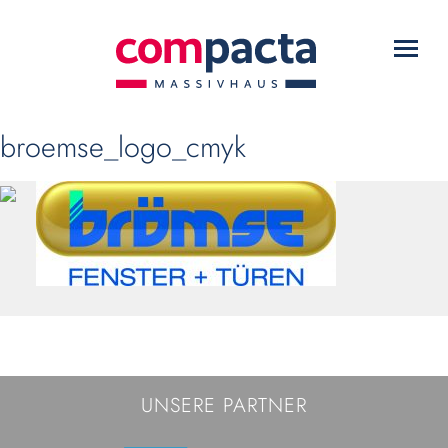
WARUM COMPACTA?
Toggl
HAUSTYPEN
navig
SERVICE
broemse_logo_cmyk
DOWNLOADS
KONTAKT
UNSERE PARTNER