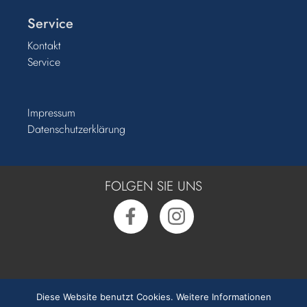
Service
Kontakt
Service
Impressum
Datenschutzerklärung
FOLGEN SIE UNS
Rufen Sie uns an:
0391 50 54 55 0
Diese Website benutzt Cookies.
Weitere Informationen