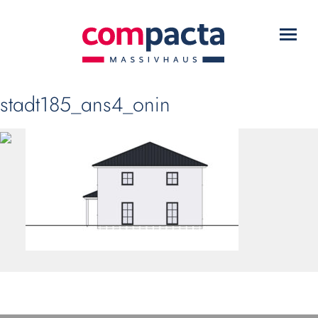
WARUM COMPACTA?
Toggl
HAUSTYPEN
navig
SERVICE
stadt185_ans4_onin
DOWNLOADS
KONTAKT