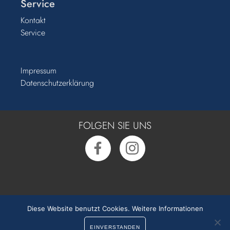
Service
Kontakt
Service
Impressum
Datenschutzerklärung
FOLGEN SIE UNS
Rufen Sie uns an:
0391 50 54 55 0
Diese Website benutzt Cookies.
Weitere Informationen
EINVERSTANDEN