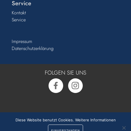
Service
Kontakt
Service
Impressum
Datenschutzerklärung
FOLGEN SIE UNS
Rufen Sie uns an:
0391 50 54 55 0
Diese Website benutzt Cookies.
Weitere Informationen
EINVERSTANDEN