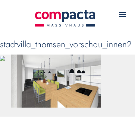
WARUM COMPACTA?
Toggl
HAUSTYPEN
navig
SERVICE
stadtvilla_thomsen_vorschau_innen2
DOWNLOADS
KONTAKT