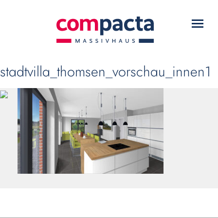
WARUM COMPACTA?
Toggl
HAUSTYPEN
navig
SERVICE
stadtvilla_thomsen_vorschau_innen1
DOWNLOADS
KONTAKT