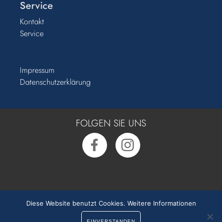
Service
Kontakt
Service
Impressum
Datenschutzerklärung
FOLGEN SIE UNS
Rufen Sie uns an:
0391 50 54 55 0
Diese Website benutzt Cookies.
Weitere Informationen
EINVERSTANDEN