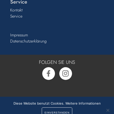
Service
Kontakt
Service
Impressum
Datenschutzerklärung
FOLGEN SIE UNS
Rufen Sie uns an:
0391 50 54 55 0
Diese Website benutzt Cookies.
Weitere Informationen
EINVERSTANDEN