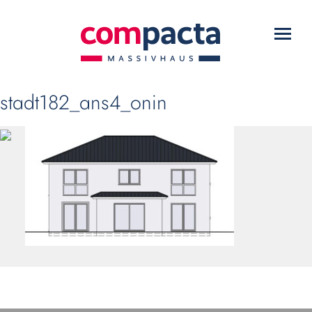
WARUM COMPACTA?
Toggl
HAUSTYPEN
navig
SERVICE
stadt182_ans4_onin
DOWNLOADS
KONTAKT