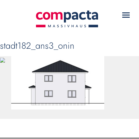
WARUM COMPACTA?
Toggl
HAUSTYPEN
navig
SERVICE
stadt182_ans3_onin
DOWNLOADS
KONTAKT