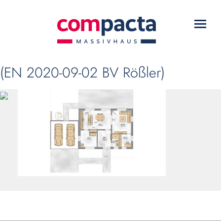
WARUM COMPACTA?
Toggl
HAUSTYPEN
navig
SERVICE
(EN 2020-09-02 BV Rößler)
DOWNLOADS
KONTAKT