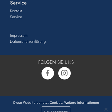
Service
Kontakt
Service
Impressum
Datenschutzerklärung
FOLGEN SIE UNS
Rufen Sie uns an:
0391 50 54 55 0
Diese Website benutzt Cookies.
Weitere Informationen
EINVERSTANDEN