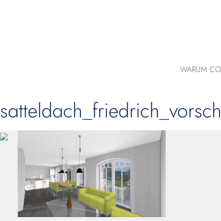
WARUM CO
satteldach_friedrich_vors