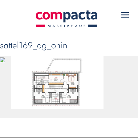
WARUM COMPACTA?
Toggl
HAUSTYPEN
navig
SERVICE
sattel169_dg_onin
DOWNLOADS
KONTAKT