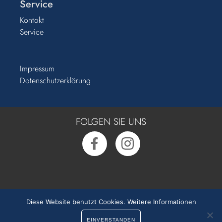
Service
Kontakt
Service
Impressum
Datenschutzerklärung
FOLGEN SIE UNS
Rufen Sie uns an:
0391 50 54 55 0
Diese Website benutzt Cookies.
Weitere Informationen
EINVERSTANDEN