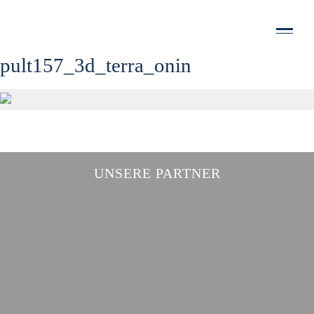
WARUM COMPACTA?
Toggl
navig
HAUSTYPEN
pult157_3d_terra_onin
SERVICE
DOWNLOADS
KONTAKT
UNSERE PARTNER