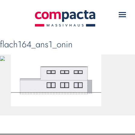
WARUM COMPACTA?
Toggl
HAUSTYPEN
navig
SERVICE
flach164_ans1_onin
DOWNLOADS
KONTAKT