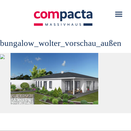
WARUM COMPACTA?
Toggl
navig
HAUSTYPEN
SERVICE
bungalow_wolter_vorschau_außen
DOWNLOADS
KONTAKT