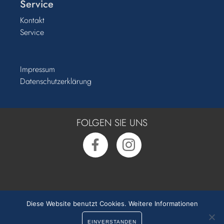
Service
Kontakt
Service
Impressum
Datenschutzerklärung
FOLGEN SIE UNS
Rufen Sie uns an:
0391 50 54 55 0
Diese Website benutzt Cookies.
Weitere Informationen
EINVERSTANDEN