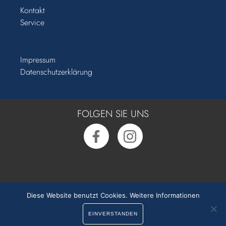
Deckel
Werkstattbereich
Kontakt
mit
integriert
Service
Absenkautomatik
Impressum
Datenschutzerklärung
FOLGEN SIE UNS
Rufen Sie uns kostenfrei an:
0391 50 54 550
Diese Website benutzt Cookies.
Weitere Informationen
EINVERSTANDEN