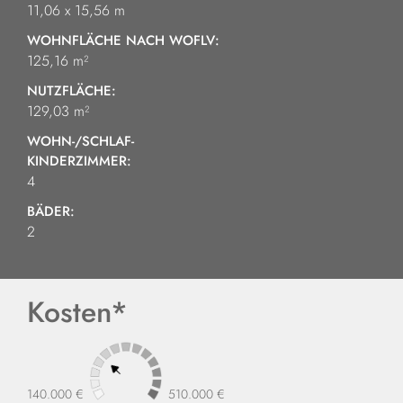
11,06 x 15,56 m
compact WP165
WOHNFLÄCHE NACH WOFLV:
125,16 m²
NUTZFLÄCHE:
129,03 m²
WOHN-/SCHLAF-
KINDERZIMMER:
4
BÄDER:
2
Kosten*
140.000 €
510.000 €