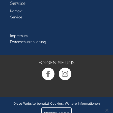
Service
Kontakt
Service
Impressum
Datenschutzerklärung
FOLGEN SIE UNS
Rufen Sie uns an:
0391 50 54 55 0
Diese Website benutzt Cookies.
Weitere Informationen
EINVERSTANDEN