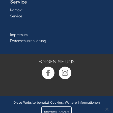
Service
Kontakt
Service
Impressum
Datenschutzerklärung
FOLGEN SIE UNS
Rufen Sie uns an:
0391 50 54 55 0
Diese Website benutzt Cookies.
Weitere Informationen
EINVERSTANDEN