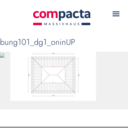
WARUM COMPACTA?
Toggl
HAUSTYPEN
navig
SERVICE
bung101_dg1_oninUP
DOWNLOADS
KONTAKT