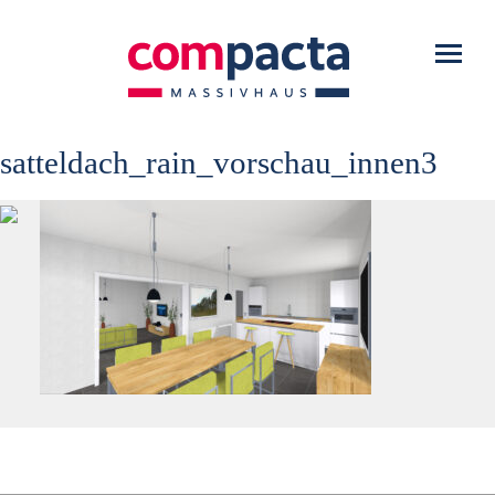
WARUM COMPACTA?
Toggl
navig
HAUSTYPEN
SERVICE
satteldach_rain_vorschau_innen3
DOWNLOADS
KONTAKT