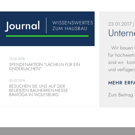
Journal
WISSENSWERTES
23.01.2017 |
ZUM HAUSBAU
Unter
Wir bauen fü
für hochwert
13.03.2018
sind wir kom
SPENDENAKTION "LÄCHELN FÜR EIN
KINDERLACHEN"
und verfügen
05.03.2018
MEHR ER
BESUCHEN SIE UNS AUF DER
BELIEBTEN BAUHERREN-MESSE
Zum Beitrag
BAWOGA IN WOLFSBURG.