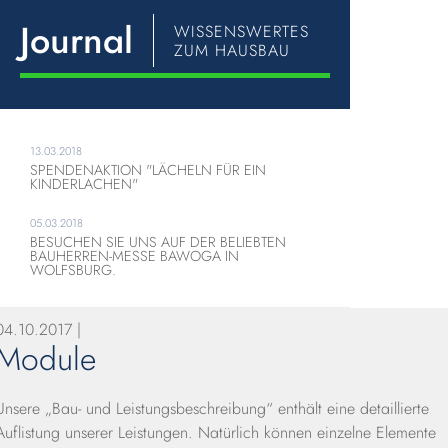
Journal
WISSENSWERTES
ZUM HAUSBAU
13.03.2018
SPENDENAKTION "LÄCHELN FÜR EIN
KINDERLACHEN"
05.03.2018
BESUCHEN SIE UNS AUF DER BELIEBTEN
BAUHERREN-MESSE BAWOGA IN
WOLFSBURG.
04.10.2017 |
Module
Unsere „Bau- und Leistungsbeschreibung“ enthält eine detaillierte
Auflistung unserer Leistungen. Natürlich können einzelne Elemente