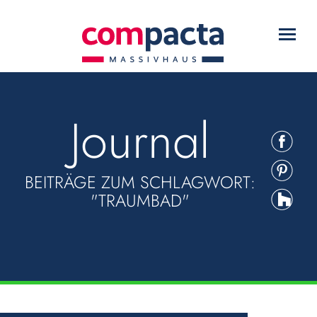
WARUM COMPACTA?
Toggl
HAUSTYPEN
navig
SERVICE
Journal
DOWNLOADS
KONTAKT
BEITRÄGE ZUM SCHLAGWORT:
"TRAUMBAD"