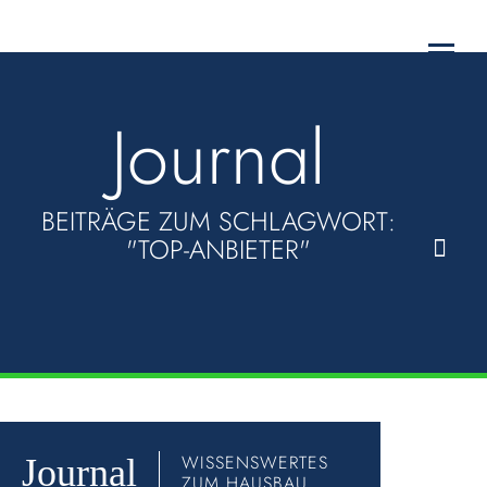
WARUM COMPACTA?
Toggl
HAUSTYPEN
navig
Journal
SERVICE
DOWNLOADS
BEITRÄGE ZUM SCHLAGWORT:
"TOP-ANBIETER"
KONTAKT
WISSENSWERTES
Journal
ZUM HAUSBAU