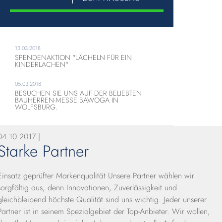
13.03.2018
SPENDENAKTION "LÄCHELN FÜR EIN
KINDERLACHEN"
05.03.2018
BESUCHEN SIE UNS AUF DER BELIEBTEN
BAUHERREN-MESSE BAWOGA IN
WOLFSBURG.
04.10.2017 |
Starke Partner
Einsatz geprüfter Markenqualität Unsere Partner wählen wir
sorgfältig aus, denn Innovationen, Zuverlässigkeit und
gleichbleibend höchste Qualität sind uns wichtig. Jeder unserer
Partner ist in seinem Spezialgebiet der Top-Anbieter. Wir wollen,