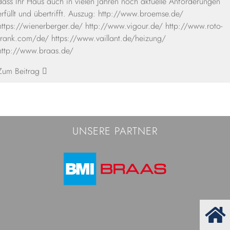
dass Ihr Haus auch in vielen Jahren noch aktuelle Anforderungen
erfüllt und übertrifft. Auszug: http://www.broemse.de/
https://wienerberger.de/ http://www.vigour.de/ http://www.roto-
frank.com/de/ https://www.vaillant.de/heizung/
http://www.braas.de/
Zum Beitrag
UNSERE PARTNER