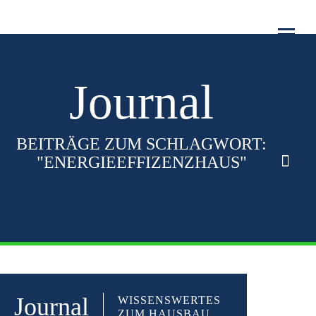
WARUM COMPACTA?
Toggl
navig
HAUSTYPEN
Journal
SERVICE
DOWNLOADS
BEITRÄGE ZUM SCHLAGWORT:
"ENERGIEEFFIZENZHAUS"
KONTAKT
Journal
WISSENSWERTES
ZUM HAUSBAU