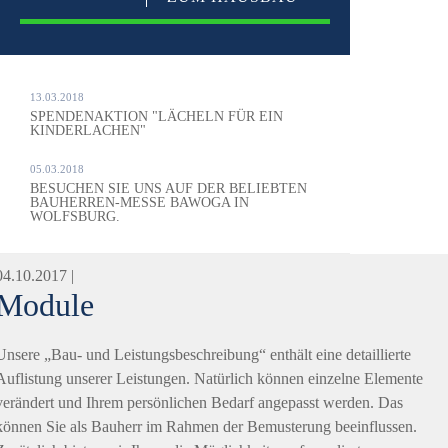
13.03.2018
SPENDENAKTION "LÄCHELN FÜR EIN
KINDERLACHEN"
05.03.2018
BESUCHEN SIE UNS AUF DER BELIEBTEN
BAUHERREN-MESSE BAWOGA IN
WOLFSBURG.
04.10.2017 |
Module
Unsere „Bau- und Leistungsbeschreibung“ enthält eine detaillierte
Auflistung unserer Leistungen. Natürlich können einzelne Elemente
verändert und Ihrem persönlichen Bedarf angepasst werden. Das
können Sie als Bauherr im Rahmen der Bemusterung beeinflussen.